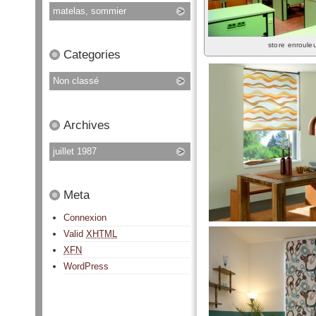
matelas, sommier
store enrouleu
Categories
Non classé
Archives
juillet 1987
Meta
Connexion
Valid
XHTML
XFN
WordPress