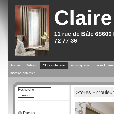
Claire
11 rue de Bâle 6860
72 77 36
Accueil
Rideaux
Stores Intérieurs
moustiquaire
Stores Extérie
matelas, sommier
Stores Enrouleu
Pages